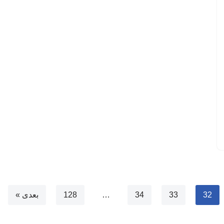
32
33
34
…
128
بعدی »