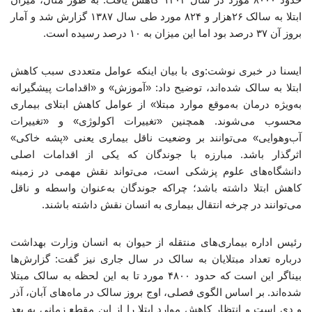
ابتلا به سالک ۲۶هزار و ۸۲۴ مورد طی سال ۱۳۸۷ گزارش شد و آمار
بروز آن ۳۷ درصد بود اما این میزان به ۱۰ درصد رسیده است.
ایسنا در خبری نوشت:وی با بیان اینکه عوامل متعددی سبب کاهش
ابتلا به سالک شده‌اند، توضیح داد: «آموزش» و «اقدامات پیشگیرانه
به‌ویژه درمان به‌موقع موارد مبتلا» از عوامل کاهش ابتلای بیماری
محسوب می‌شوند. همچنین «تغییرات اکولوژی» و «تغییرات
آب‌وهوایی» می‌توانند بر وضعیت ناقل بیماری یعنی «پشه خاکی»
اثرگذار باشد. مبارزه با جوندگان که یکی از اقدامات اصلی
دانشگاه‌های علوم پزشکی است، می‌تواند نقش مهمی در زمینه
کاهش ابتلا داشته باشد؛ چراکه جوندگان به‌عنوان واسطه و ناقل
می‌توانند در چرخه انتقال بیماری به انسان نقش داشته باشند.
رئیس اداره بیماری‌های منتقله از حیوان به انسان وزارت بهداشت
درباره تعداد مبتلایان به سالک در سال جاری نیز گفت: گزارش‌ها
بیناگر این است که حدود ۴۸۰۰ مورد تا به این لحظه به سالک مبتلا
شده‌اند. بر اساس الگوی فصلی، اوج بروز سالک در ماه‌های آبان، آذر
و دی است و انتظار کاهش موارد ابتلا را از این مقطع زمانی به بعد