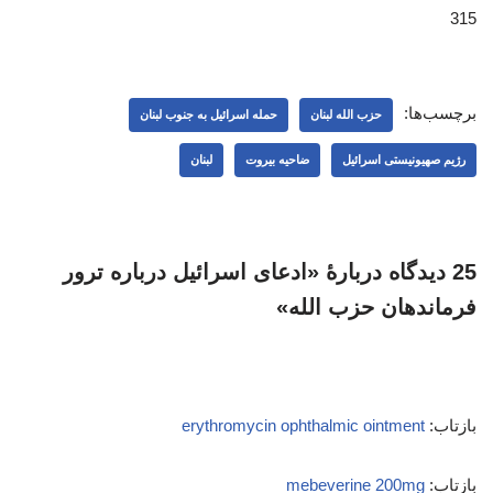
315
برچسب‌ها:
حزب الله لبنان
حمله اسرائیل به جنوب لبنان
رژیم صهیونیستی اسرائیل
ضاحیه بیروت
لبنان
25 دیدگاه دربارهٔ «ادعای اسرائیل درباره ترور
فرماندهان حزب الله»
بازتاب:
erythromycin ophthalmic ointment
بازتاب:
mebeverine 200mg