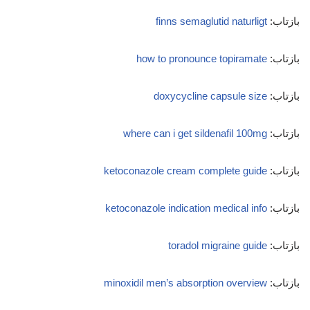
بازتاب:
finns semaglutid naturligt
بازتاب:
how to pronounce topiramate
بازتاب:
doxycycline capsule size
بازتاب:
where can i get sildenafil 100mg
بازتاب:
ketoconazole cream complete guide
بازتاب:
ketoconazole indication medical info
بازتاب:
toradol migraine guide
بازتاب:
minoxidil men’s absorption overview