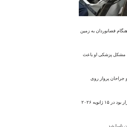
نگام فضانوردان به زمین
 مهر، مایک فینکل فضانورد ۵۸ ساله، اعلام کرد مشکل پزشکی او باعث
 و جراحان پرواز روی
او تابستان سال گذشته همراه با سه فضانورد دیگر راهی ایستگاه فضایی شد. مأموریت آن‌ها که قرار بود در ۱۵ ژانویه ۲۰۲۶
ن ناسا شد.