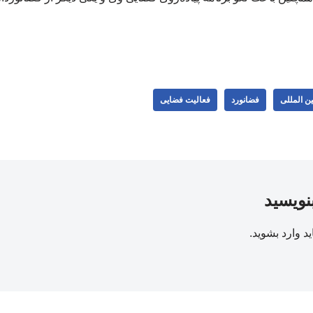
ن المللی
فضانورد
فعالیت فضایی
بنویسید
ید
وارد بشوید
.