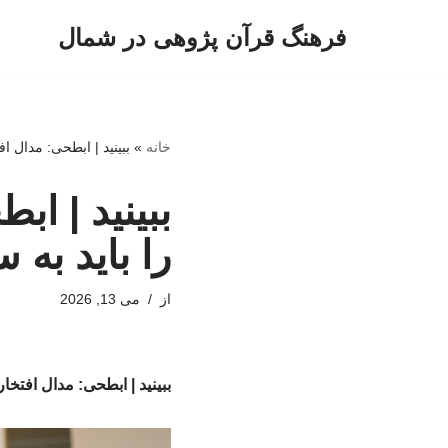
فرهنگ قرآن پژوهی در شمال
پرش
به
محتوا
خانه
»
ببینید | ابطحی: مدال ا
ببینید | ا
را باید به 
از
می 13, 2026
ببینید | ابطحی: مدال افتخا