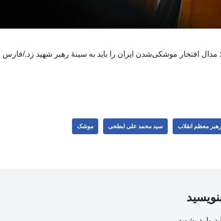
ال افتخار موشکی‌شدن ایران را باید به سینهٔ رهبر شهید زد./فارس
 رهبر معظم انقلاب
سید محمد علی ابطحی
موشک
بنویسید
ید
وارد بشوید
.