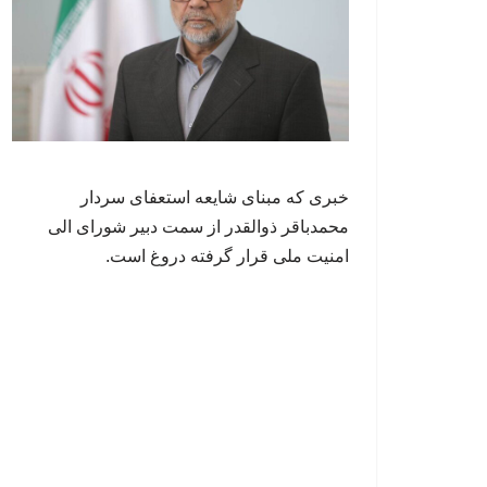
خبری که مبنای شایعه استعفای سردار
محمدباقر ذوالقدر از سمت دبیر شورای الی
امنیت ملی قرار گرفته دروغ است.