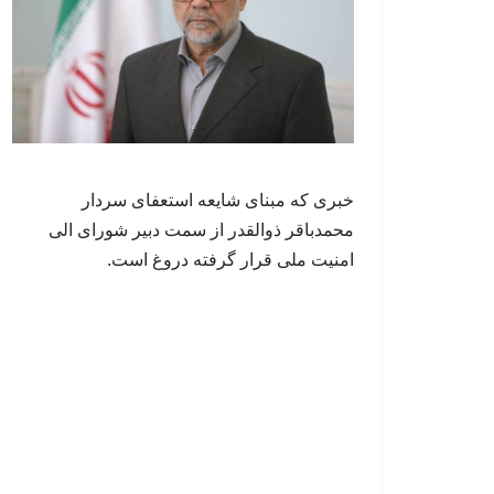
خبری که مبنای شایعه استعفای سردار
محمدباقر ذوالقدر از سمت دبیر شورای الی
امنیت ملی قرار گرفته دروغ است.