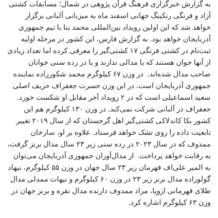
به گزارش خبرگزاری فرهنگ قرآن پژوهی در شمال؛ مسابقات کشتی
آزاد و فرنگی رنکینگ جهانی اسفند ماه به میزبانی آلبانی برگزار
خواهد شد که این اولین رویداد بین‌المللی محمد بنا با تیم جمهوری
آذربایجان خواهد بود. به گزارش فارس، این کشور در مرحله اولیه
ثبت‌نام در کشتی فرنگی ۱۷ کشتی‌گیر را معرفی کرده اما تعداد زیادی
از آنها جوان هستند که یا مدالی ندارند و یا در رده سنی جوانان
صاحب مدال شده‌اند. در وزن ۶۷ کیلوگرم محمد شکورزاده نماینده
جمهوری آذربایجان است. در این وزن حسرت جعفراف حریف اصلی
سعید اسماعیلی است که در ۲ رویداد آخر مقابل او شکست خورد.
جعفراف در آلبانی شرکت نمی‌کند. در وزن ۱۳۰ کیلوگرم هم این
کشور بکا کاندلاکی کشتی‌گیر اهل گرجستان که از سال ۲۰۱۹ تغییر
تابعیت داده را روی تشک خواهد فرستاد. علاوه بر او، سارخان
ممدوف که در سال ۲۰۲۳ در رده سنی زیر ۲۳ سال مدال برنز گرفت،
به رقابت خواهد پرداخت. از مدال‌آوران جمهوری آذربایجان می‌توان
به المیر علی‌اف قهرمان زیر ۲۳ سال جهان در وزن ۵۵ کیلوگرم، نیهاد
گولوزاده مدال برنز زیر ۲۳ در وزن ۶۰ کیلوگرم و نیهات ممدلی مدال
طلای قهرمانی اروپا، مراد ممدوف دارنده مدال نقره و برنز جهان در
وزن ۶۳ کیلوگرم اشاره کرد.