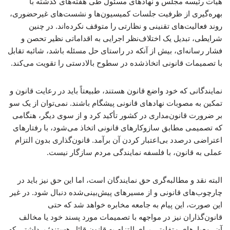
هیأت رئیسه مجلس و نهادهای مسئول طی هفته‌های گذشته با
بهره‌گیری از ظرفیت جلسات کمیسیون‌ها و نشست‌های غیرحضوری،
روند فعالیت‌های تقنینی و نظارتی را متوقف نکرده‌اند. در چنین
شرایطی، تبدیل یک اختلاف‌نظر اجرایی به اقداماتی نظیر تحصن و
فشار رسانه‌ای، بیش از آنکه در راستای حل مسئله باشد، شائبه تقابل
با تصمیمات قانونی اتخاذشده در سطوح بالادستی را تقویت می‌کند.
نمایندگانی که خود واضع قانون هستند، طبیعتاً باید در رعایت قانون و
تمکین به مصوبات نهادهای قانونی پیشگام باشند. نمی‌توان از یک سو
بر ضرورت قانون‌مداری در کشور تأکید کرد و از سوی دیگر، هنگامی
که تصمیمی مطابق سازوکارهای قانونی اتخاذ می‌شود، با رفتارهای
اعتراضی درصدد بی‌اعتبار کردن آن برآمد. قانون‌گذاری بدون التزام
عملی به قانون، با فلسفه نمایندگی مردم سازگار نیست.
البته نقد و مطالبه‌گری حق نمایندگان است، اما این حق نیز باید در
چارچوب‌های قانونی و از مسیرهای پیش‌بینی‌شده دنبال شود. در غیر
این صورت، این پیام به جامعه مخابره خواهد شد که حتی
قانون‌گذاران نیز در مواجهه با تصمیمات مورد پسند خود یا مخالف
آن، معیارهای متفاوتی برای التزام به قانون قائل هستند؛ برداشتی که