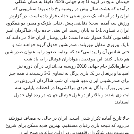
چیدمان نتایج در گروه G جام جهانی 2026 دقیقا به همان شکلی
درآمده که هشت سال پیش در روسیه رخ داده بود؛ سناریویی که
ایران را در آستانه یک صدرنشینی جذاب قرار داده است. در گزارش
ورزش سه آمده است؛ دقایقی پیش، تقابل بلژیک و مصر، دو همگروه
ایران با تساوی 1-1 به پایان رسید. این یعنی جاده برای شاگردان امیر
قلعه‌نویی کاملا هموار شده است؛ ملی پوشان ایران حالا می‌دانند که
با یک پیروزی مقابل نیوزیلند، صدرنشین جدول گروه خواهند شد و
حتی شانس آن را پیدا می‌کنند که برنامه صعود را به عنوان صدرنشین
هم دنبال کنند. این موقعیت، هواداران فوتبال را به یاد شب
خاطره‌انگیز جام جهانی 2018 روسیه می‌اندازد. در آن دوره نیز
اسپانیا و پرتغال در یک بازی پرگل به تساوی 3-3 رسیدند تا همه‌ چیز
برای صدرنشینی ایران مهیا شود. آن شب شاگردان کی‌روش در
سن‌پترزبورگ، با گل به خودی مراکشی‌ها در لحظات پایانی، سه
امتیازی شدند و بالاتر از دو غول فوتبال جهان، در رده اول جدول
ایستادند.
حالا تاریخ آماده تکرار شدن است. ایران در حالی به مصاف نیوزیلند
می‌رود که نتیجه بازی رقبای مستقیم، بهترین هدیه ممکن برای شروع
تورنمنت بود. شاگردان قلعه‌نویی در اولین ساعات صبح امروز