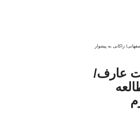
هانی/ زاکانی به پیشوار
ت عارف/
العه
م