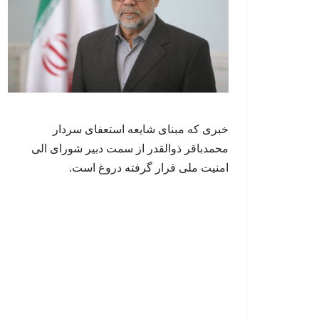
خبری که مبنای شایعه استعفای سردار
محمدباقر ذوالقدر از سمت دبیر شورای الی
امنیت ملی قرار گرفته دروغ است.