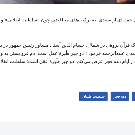
انی جمله‌ای از سعدی، به ترکیب‌های متناقضی چون «سلطنت انقلابی» و
 قرآن پژوهی در شمال، حسام الدین آشنا ، مشاور رئیس جمهور در د
 علیه‌الرحمه فرمود : دو چیز طَیرهٔ عقل است؛ دم فرو بستن به وق
 ایام دهه فجر عرض می‌کنم: دو چیز طَیرهٔ عقل است؛ سلطنت انقلابی
دهه فجر
سلطنت طلبان