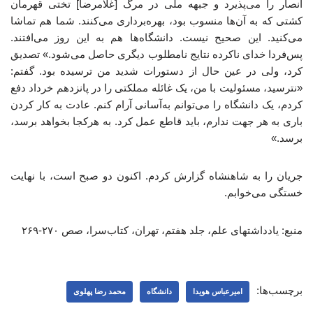
انصار را می‌پذیرد و جبهه ملی در مرگ [غلامرضا] تختی قهرمان
کشتی که به آن‌ها منسوب بود، بهره‌برداری می‌کنند. شما هم تماشا
می‌کنید. این صحیح نیست. دانشگاه‌ها هم به این روز می‌افتند.
پس‌فردا خدای ناکرده نتایج نامطلوب دیگری حاصل می‌شود.» تصدیق
کرد، ولی در عین حال از دستورات شدید من ترسیده بود. گفتم:
«نترسید، مسئولیت با من، یک غائله مملکتی را در پانزدهم خرداد دفع
کردم، یک دانشگاه را می‌توانم به‌آسانی آرام کنم. عادت به کار کردن
باری به هر جهت ندارم، باید قاطع عمل کرد. به هرکجا بخواهد برسد،
برسد.»
جریان را به شاهنشاه گزارش کردم. اکنون دو صبح است، با نهایت
خستگی می‌خوابم.
منبع: یادداشتهای علم، جلد هفتم، تهران، کتاب‌سرا، صص ۲۷۰-۲۶۹
برچسب‌ها:
امیرعباس هویدا
دانشگاه
محمد رضا پهلوی