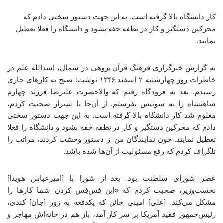
کار دانشگاه بالا گرفته است. به این جهت دستور سختی دادم که
محرکین دستگیر و کار در نطفه خفه بشود و دانشگاه را فعلا تعطیل
نمایند.
به گزارش خبرگزاری فرهنگ قرآن پژوهی در شمال، اسدالله علم در
خاطرات روز چهارشنبه ۲ اسفند ۱۳۴۶ نوشت: صبح به کارهای جاری
رسیدم. بعد به فرودگاه رفتم که والاحضرت علیرضا فرزند چهارم
شاهنشاه را به سوئیس بفرستم. از آن‌جا با شیراز صحبت کردم،
معلوم شد کار دانشگاه بالا گرفته است. به این جهت دستور سختی
دادم که محرکین دستگیر و کار در نطفه خفه بشود و دانشگاه را فعلا
تعطیل نمایند. چون نمایندگان من از دستور وحشت کردند، مراتب را
تلگراف کردم که رفع مسئولیت از آن‌ها شده باشد.
عصر شورای سلطنت بود. بعد از شورا با [امیرعباس هویدا]
نخست‌وزیر، صحبت کردم که «این فِس‌فِس کردن شما کارها را
مشکل می‌کند. [علی] امینی خائن که یکدفعه به زور [جان] کندی،
رئیس‌جمهور فقید آمریکا بر سر کار آمد، باز هم در خانه‌اش مهاجر و