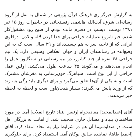
به گزارش خبرگزاری فرهنگ قرآن پژوهی در شمال به نقل از گروه
رسانه‌ای شرق، آیت‌الله هاشمی رفسنجانی در خاطرات روز ۱۵ تیر
۱۳۸۱ نوشت: دیشب در دفترم مانده بودم. از صبح زود مشغول‌کار
شدم. خبر شروع عملیات جراحی برای جدا کردن لاله و لادن -دوقلوی
ایرانی‌ که از ناحیه سر به هم چسبیده‌اند و ۲۹ سال است که به این
وضع‌اند- در رسانه‌های ایران و جهان انعکاس وسیعی دارد. یک تیم
جراحی ۴۸ نفره از چند کشور، در بیمارستانی در سنگاپور عمل را
انجام می‌دهند و می‌گویند ۴۵ ساعت طول می‌کشد. اولین عمل
جراحی از این نوع است. سیاهرگ خون‌رسانی به مغزشان مشترک
است و به یکی از آن‌ها تعلق می‌گیرد و برای دیگری باید رگی بسازند
که از ورید پایش می‌گیرند؛ بسیار هیجان‌آور است و لحظه به لحظه
خبر می‌دهند.
آقای [عبدالمجید] معادیخواه [رئیس بنیاد تاریخ انقلاب] آمد. در مورد
ساختمان بنیاد و مسائل جاری صحبت شد. از اهانت به بزرگان اهل
‌سنت در صداوسیما آن هم در شرایط نیاز به اتحاد انتقاد کرد. آقای
[احمد] طاها، نماینده سابق بوکان آمد. استمداد کرد، برای جلوگیری