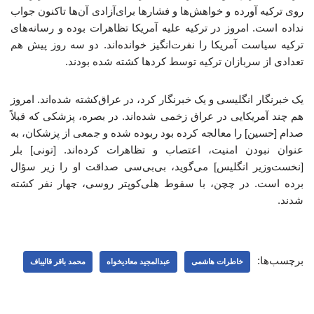
روی ترکیه‌ آورده و خواهش‌ها و فشارها برای‌آزادی آن‌ها تاکنون جواب
نداده است. امروز در ترکیه علیه آمریکا تظاهرات بوده و رسانه‌های
ترکیه سیاست آمریکا را نفرت‌انگیز خوانده‌اند. دو سه روز پیش هم
تعدادی از سربازان ترکیه توسط‌ کردها کشته شده بودند.
یک خبرنگار انگلیسی و یک خبرنگار کرد، در عراق‌کشته شده‌اند. امروز
هم چند آمریکایی در عراق زخمی شده‌اند. در بصره، پزشکی که قبلاً
صدام [حسین] را معالجه کرده بود ربوده شده و جمعی از پزشکان، به
عنوان نبودن امنیت، اعتصاب و تظاهرات کرده‌اند. [تونی] بلر
[نخست‌وزیر انگلیس] می‌گوید، بی‌بی‌سی صداقت او را زیر سؤال
برده است. در چچن، با سقوط هلی‌کوپتر روسی، چهار نفر کشته
شدند.
برچسب‌ها:
خاطرات هاشمی
عبدالمجید معادیخواه
محمد باقر قالیباف