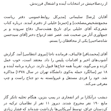
از ردصلاحیتش در انتخابات آینده و اشتغال فرزندش.
آقایان [رضا] سلیمانی [مدیرکل روابط‌عمومی دفتر ریاست
مجمع‌تشخیص‌مصلحت] و [حمزه] خلیلی از دفترم‌ آمدند. درباره کتاب
شعری‌که ‌آقای خلیلی برای تاریخ هشت‌سال دفاع سروده و بر
جمع‌آوری ‌آثار من صحبت شد. عصر عقد ازدواج دختر [آقای سیدحسن
شاه‌صاحبی] یکی از محافظان را بستم.
آقای [محمدباقر] قالیباف، فرمانده ناجا [نیروی انتظامی] آمد. گزارش
‌آشوب‌های اخیر و اقدامات پلیس را داد. معتقد است، خوب عمل‌
کرده و می‌گوید، تقریباً همه جناح‌ها قبول دارند. درباره برنامه ‌آینده و
۱۸ تیر [سالگرد حمله به‌کوی دانشگاه تهران در سال ۱۳۷۸] مذاکره
شد. خود را فردی مستقل و غیروابسته به دو جناح راست و چپ
معرفی می‌کند.
دیشب درآنکارا بر اثر انفجاری در پمپ‌ بنزین، هنگام تخلیه تانکر گاز
مایع ۱۹۰ نفر مجروح شدند. دیروز ۱۱ نفر از نظامیان ترکیه در
کردستان عراق، توسط‌ آمریکایی‌ها بازداشت شده‌اند که فشار زیادی