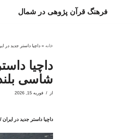
فرهنگ قرآن پژوهی در شمال
پرش
به
محتوا
خانه
»
داچیا داستر جدید در ا
داچیا داست
شاسی بلند 
از
فوریه 15, 2026
داچیا داستر جدید در ایرا