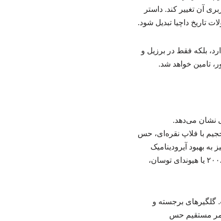
ری آن تغییر کند. داستر
ت تاریخ داچیا تبدیل شود.
رد، بلکه فقط در برزیل و
، تامین خواهد شد.
 نشان می‌دهد.
ی، چراغ‌های مربعی با امضای LED به شکل حرف «Y» و سپر حجیم با فلاپ نقره‌ای، حس
ه بهبود آیرودینامیک
کمک کرده‌اند. بااین‌حال، طراحی آن همچنان حالتی محافظه‌کارانه دارد و نسبت به رقبا مانند پژو ۲۰۰۸ یا هیوندای توسان،
. گلگیرهای برجسته و
 کمر مستقیم حس