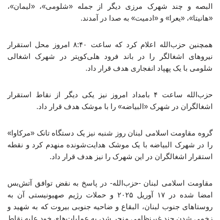
البصه و چند شهرک مرزی دیگر از جمله «شلومی»، «لیمان»،
«هانیتا»، «یعرا» و «ادمیت» به صدا در آمدند.
همچنین حزب‌الله اعلام کرد که ساعت ۸:۴۰ امروز محل استقرار
نیروهای اشغالگر را در باند فرود هلی‌کوپتر در شهرک اشغالی
شلومی با یک پهپاد انفجاری هدف قرار داد.
حزب‌الله ساعت ۴ بامداد امروز نیز یکی دیگر از نقاط استقرار
اشغالگران در شهرک «البیاضه» را با موشک هدف قرار داد.
گروه مقاومت اسلامی لبنان روز شنبه نیز یک دستگاه تانک «مرکاوا»
را در شهرک البیاضه با یک موشک هدایت‌شونده منهدم کرد و نقطه
استقرار اشغالگران در این شهرک را نیز هدف قرار داد.
مقاومت اسلامی لبنان -حزب‌الله- در پاسخ به نقض توافق آتش‌بس
امضا شده در ۱۷ آوریل ۲۰۲۵ و حملات رژیم صهیونیستی آن به
روستاهای جنوب لبنان، البقاع و ضاحیه جنوبی بیروت که به شهید و
زخمی شدن چند غیرنظامی منجر شد، به عملیات‌های خود علیه نقاط