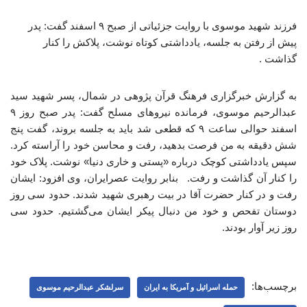
فرزند شهید موسوی با روایت جزئیاتی از صبح ۹ اسفند گفت: پدر
پیش از رفتن به جلسه، یادداشتی کوتاه نوشت، پلاکش را کنار
گذاشت .
به گزارش خبرگزاری فرهنگ قرآن پژوهی در شمال، پسر شهید سید
عبدالرحیم موسوی، فرمانده نیروهای مسلح گفت: پدر صبح روز ۹
اسفند حوالی ساعت ۹ که قطعی شد باید به جلسه بروند، گفت پنج
شش دقیقه به من فرصت بدهید، رفت و محاسن خود را آراسته کرد.
سپس یادداشتی کوچک درباره «پستی و خاری دنیا» نوشت. پلاک خود
را کنار آن گذاشت و رفت. بنابر روایت عصرایران، وی افزود: ایشان
رفت و در کنار حضرت آقا در بیت رهبری شهید شدند. حدود سی روز
دوستان تفحص و خود من دنبال پیکر ایشان می‌گشتیم. حدود سی
روز زیر آوار بودند.
برچسب‌ها:
حمله اسرائیل و آمریکا به ایران
سرلشکر عبدالرحیم موسوی