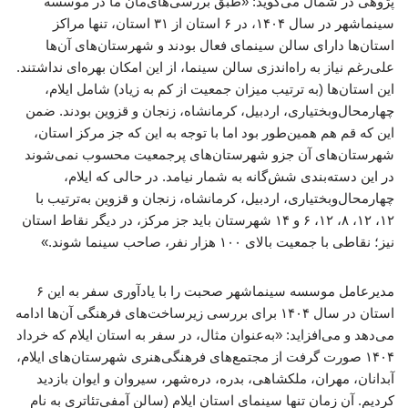
پژوهی در شمال می‌گوید: «طبق بررسی‌های‌مان ما در موسسه
سینماشهر در سال ۱۴۰۴، در ۶ استان از ۳۱ استان، تنها مراکز
استان‌ها دارای سالن سینمای فعال بودند و شهرستان‌های آن‌ها
علی‌رغم نیاز به راه‌اندزی سالن سینما، از این امکان بهره‌ای نداشتند.
این استان‌ها (به ترتیب میزان جمعیت از کم به زیاد) شامل ایلام،
چهارمحال‌وبختیاری، اردبیل، کرمانشاه، زنجان و قزوین بودند. ضمن
این که قم هم همین‌طور بود اما با توجه به این که جز مرکز استان،
شهرستان‌های آن جزو شهرستان‌های پرجمعیت محسوب نمی‌شوند
در این دسته‌بندی شش‌گانه به شمار نیامد. در حالی که ایلام،
چهارمحال‌وبختیاری، اردبیل، کرمانشاه، زنجان و قزوین به‌ترتیب با
۱۲، ۱۲، ۸، ۱۲، ۶ و ۱۴ شهرستان باید جز مرکز، در دیگر نقاط استان
نیز؛ نقاطی با جمعیت بالای ۱۰۰ هزار نفر، صاحب سینما شوند.»
مدیرعامل موسسه سینماشهر صحبت را با یادآوری سفر به این ۶
استان در سال ۱۴۰۴ برای بررسی زیرساخت‌های فرهنگی آن‌ها ادامه
می‌دهد و می‌افزاید: «به‌عنوان مثال، در سفر به استان ایلام که خرداد
۱۴۰۴ صورت گرفت از مجتمع‌های فرهنگی‌هنری شهرستان‌های ایلام،
آبدانان، مهران، ملکشاهی، بدره، دره‌شهر، سیروان و ایوان بازدید
کردیم. آن زمان تنها سینمای استان ایلام (سالن آمفی‌تئاتری به نام