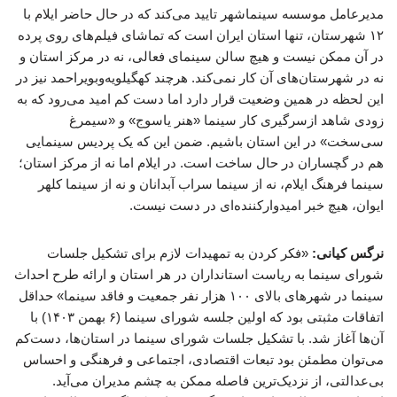
مدیرعامل موسسه سینماشهر تایید می‌کند که در حال حاضر ایلام با
۱۲ شهرستان، تنها استان ایران است که تماشای فیلم‌های روی پرده
در آن ممکن نیست و هیچ سالن سینمای فعالی، نه در مرکز استان و
نه در شهرستان‌های آن کار نمی‌کند. هرچند کهگیلویه‌وبویراحمد نیز در
این لحظه در همین وضعیت قرار دارد اما دست کم امید می‌رود که به
زودی شاهد ازسرگیری کار سینما «هنر یاسوج» و «سیمرغ
سی‌سخت» در این استان باشیم. ضمن این که یک پردیس سینمایی
هم در گچساران در حال ساخت است. در ایلام اما نه از مرکز استان؛
سینما فرهنگ ایلام، نه از سینما سراب آبدانان و نه از سینما کلهر
ایوان، هیچ خبر امیدوارکننده‌ای در دست نیست.
نرگس کیانی:
«فکر کردن به تمهیدات لازم برای تشکیل جلسات
شورای سینما به ریاست استانداران در هر استان و ارائه طرح احداث
سینما در شهرهای بالای ۱۰۰ هزار نفر جمعیت و فاقد سینما» حداقل
اتفاقات مثبتی بود که اولین جلسه شورای سینما (۶ بهمن ۱۴۰۳) با
آن‌ها آغاز شد. با تشکیل جلسات شورای سینما در استان‌ها، دست‌کم
می‌توان مطمئن بود تبعات اقتصادی، اجتماعی و فرهنگی و احساس
بی‌عدالتی، از نزدیک‌ترین فاصله ممکن به چشم مدیران می‌آید.