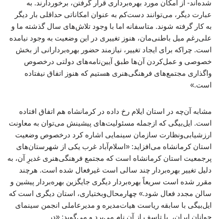
شده‌اند- از امکان مورد بهره‌برداری قرار گرفتن، برخوردارند. به
عبارت دیگر، می‌توانند دست‌کم به عنوان امکاناتی حداقلی بار دیگر
به کار گرفته شوند. متاسفانه اما با وجود تلاش‌های سال گذشته ما و
علی‌رغم میل باطنی‌مان، هنوز تغییری در این وضعیت به وجود نیامده
است. چراکه برای ایجاد تغییر، نیازمند حضور بهره‌بردارانی از بخش‌
خصوصی و عمل‌کردن آن‌ها طبق آیین‌نامه‌های دولتی درخصوص
واگذاری مجتمع‌های فرهنگی‌هنری هستیم که هنوز اتفاق نیفتاده
است.»
مشابه آن‌چه در استان ایلام رخ داده در کرمانشاه هم اتفاق افتاده
است. ایل‌بیگی که ازجمله مسئولیت‌های پیشینش می‌توان به معاونت
ارزشیابی‌ونظارت سازمان سینمایی اشاره کرد درخصوص وضعیت
استان کرمانشاه می‌افزاید: «اسلام‌آباد غرب یکی از شهرستان‌های
پرجمعیت استان کرمانشاه است که مجتمع فرهنگی‌هنری غدیرِ آن، به
دلیل تغییر بهره‌بردار چند سالی است غیرفعال شده است. هرچند
مقرر شده است سریعاً بهره‌بردار دیگری جایگزین بهره‌بردار پیشین و
سالن مجدد فعال شود.» چهارمحال‌وبختیاری، استان دیگری است که
ایل‌بیگی با سابقه ریاست هیات‌مدیره و مدیرعاملی انجمن سینمای
جوانان ایران، با تاسف از آن نام می‌برد و می‌گوید: «در