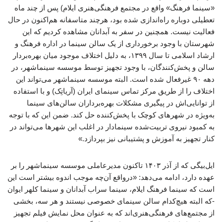
«سینما فرهنگ» واقع در مجتمع فرهنگی‌هنری ایلام) پس از چند ماه
تعطیلی دوباره راه‌اندازی شده بود، هرچند متاسفانه هم‌اکنون در حال
فعالیت نیست. همچنین در سفر به آبدانان مشاهده کردیم که این
شهرستان با وجود برخورداری از یک سالن سینما در اداره فرهنگ و
ارشاد اسلامی تا سال ۱۳۹۹، به دلیل اختلاف موجود میان بهره‌بردار
سالن و پخش‌کنندگان، با وجود تجهیز توسط موسسه سینماشهر، در
دهه ۹۰ غیرفعال شده است. البته موسسه سینماشهر می‌تواند این
اختلاف را از طریق مرکز تماس سینمای ایران (آریاتِک) و با استفاده
از توانایی‌اش در پیگیری مشکلات بهره‌برداران سالن‌های سینما
به‌ویژه در شهرهای کوچک با پ‍خش‌کننده حل کند. ضمن این که با توجه
به کمبود نیروی تربیت‌شده سینمادار در اغلب این شهرها می‌تواند در
کنار تجهیز به آموزش و پشتیبانی نیز بپردازد.»
ایل‌بیگی که از آذر ۱۴۰۳ تاکنون مدیرعاملی موسسه سینماشهر را بر
عهده دارد، ادامه می‌دهد: «درواقع آن‌چه موجب اندوه بیشتر است این
است که سینما فرهنگ ایلام، سینما سراب آبدانان و سینما کلهر ایوان
-که البته هیچ‌کدام سالن سینمای خصوصی نیستند و هر سه، بخشی
از مجتمع‌های فرهنگی‌هنری‌اند که به عنوان محل نمایش فیلم تجهیز