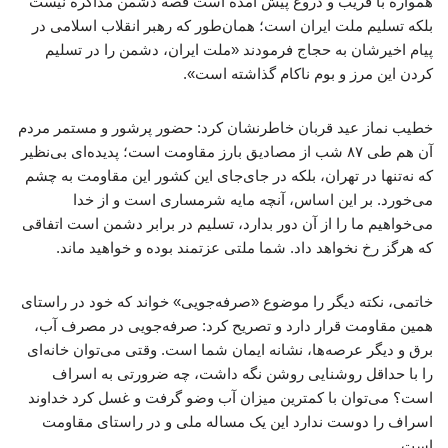
همواره با فریب و دروغ پیش آمده است قصه دشمن مذاکره نیست
بلکه تسلیم ملت ایران است؛ همان‌طور که رهبر انقلاب اسلامی در
پیام اخیرشان به حجاج فرمودند «ملت ایران، دشمن را در تسلیم
کردن این مرز و بوم ناکام گذاشته است».
خطیب نماز عید قربان خاطرنشان کرد: حضور پرشور و مستمر مردم
آن هم طی ۸۷ شب از مصادیق بارز مقاومت است؛ پدیده‌ای بی‌نظیر
که نه‌تنها در تهران، بلکه در جای‌جای این کشور این مقاومت به چشم
می‌خورد. بر این اساس، آنچه مایه شرمساری است و از خدا
می‌خواهیم ما را از آن دور بدارد، تسلیم در برابر دشمن است اتفاقی
که هرگز رخ نخواهد داد. شما ملتی عزتمند بوده و خواهید ماند.
خاتمی، نکته دیگر را موضوع «صرفه‌جویی» خواند که خود در راستای
همین مقاومت قرار دارد و تصریح کرد: صرفه‌جویی در مصرف آب،
برق و دیگر عرصه‌ها، نشانه ایمان شما است. وقتی می‌توان خانه‌ای
را با حداقل روشنایی روشن نگه داشت، چه ضرورتی به اسراف
است؟ می‌توان با کمترین میزان آب وضو گرفت و غسل کرد خداوند
اسراف را دوست ندارد این یک مساله ملی و در راستای مقاومت
است.