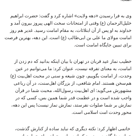
وی به فرا رسیدن «دهه ولایت» اشاره کرد و گفت: حضرت ابراهیم
خلیل‌الرحمان (ع) وقتی از امتحانات سخت الهی پیروز بیرون آمد و
خداوند به او پس از آن ابتلائات، به مقام امامت رسید. غدیر هم روز
امامت مولای ما علی بن ابی‌طالب (ع) است. این دهه، بهترین فرصت
برای تبیین جایگاه امامت است.
خطیب نماز عید قربان در تهران با بیان اینکه بدانید که دم زدن از
امامت، به معنای تفرقه نیست، عنوان کرد: ما می‌توانیم در عین
وحدت، از امامت بگوییم، چون شیعه و سنی در محبت اهل‌بیت (ع)
هم‌سخن هستند. امام شافعی، از بزرگان اهل‌سنت، در آن رباعی
مشهورش می‌گوید: ای اهل‌بیت رسول‌الله، محبت شما در قرآن
واجب شده است و در عظمت قدر شما همین بس، کسی که در
نمازش بر شما صلوات نفرستد، نمازش نماز نیست! پس این دهه،
محور وحدت امت اسلامی است.
خاتمی اظهار کرد: نکته دیگری که نباید ساده از کنارش گذشت،
حماسه ناوگان صمود بود که از سراسر جهان برای حمایت از