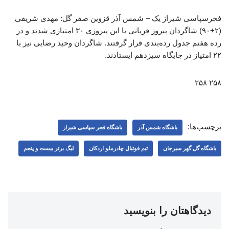
فجرسپاسی شیراز یک – شمس آذر قزوین صفر گل: مهدی شریفی
(۲+۹۰) شاگردان پیروز قربانی با این پیروزی ۳۰ امتیازی شدند و در
رده هفتم جدول رده‌بندی قرار گرفتند. شاگردان وحید رضایی نیز با
۲۲ امتیاز در جایگاه سیزدهم ایستادند.
۲۵۸ ۲۵۸
برچسب‌ها:
باشگاه شمس آذر
باشگاه فجر سپاسی شیراز
باشگاه گل گهر سیرجان
تیم فوتبال چادرملو اردکان
لیگ برتر بیست و پنجم
دیدگاهتان را بنویسید