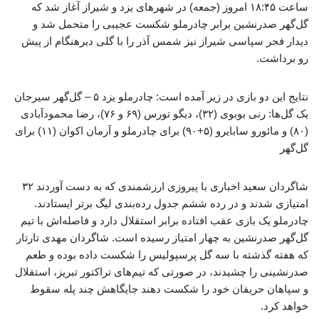
ساعت ۱۸:۴۵ امروز (جمعه) در شهرهای یزد و شیراز آغاز شد که
گل‌گهر صدرنشین برابر چادرملو شکست عجیبی را متحمل شد و
دیدار فجر سپاسی شیراز نیز شمس آذر را با گلی دیرهنگام از پیش
رو برداشت.
نتایج این دو بازی در زیر آمده است: چادرملو یزد ۵ – گل‌گهر سیرجان
یک گل‌ها: رنی بوبوی (۳۲)، دیگو تورس (۶۹ و ۷۶)، رضا محمودآبادی
(۸۰) و مائورو سابایرو (۵+۹۰) برای چادرملو و آرمان اکوان (۱۱) برای
گل‌گهر
شاگردان سعید اخباری با پیروزی ارزشمندی که به دست آوردند ۳۲
امتیازی شدند و در رده ششم جدول رده‌بندی لیگ برتر ایستادند.
چادرملو یک بازی عقب افتاده برابر استقلال دارد و فاصله‌اش با تیم
گل‌گهر صدرنشین به چهار امتیاز رسیده است. شاگردان مهدی تارتار
که هفته گذشته با سه گل پرسپولیس را شکست داده بوده و طعم
صدرنشینی را چشیدند، در صورتی که تیم‌های تراکتور تبریز، استقلال
و سپاهان حریفان خود را شکست دهند جایگاهش چند پله سقوط
خواهد کرد.