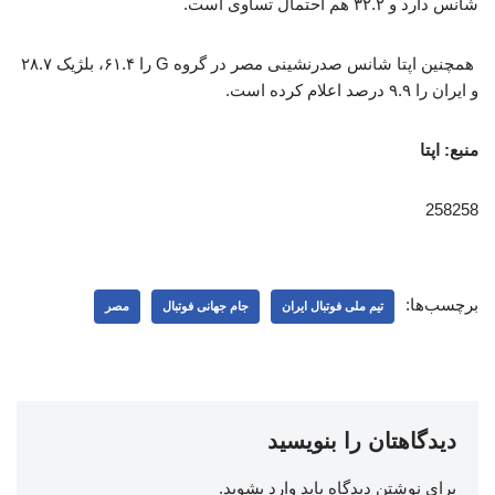
شانس دارد و ۳۲.۲ هم احتمال تساوی است.
همچنین اپتا شانس صدرنشینی مصر در گروه G را ۶۱.۴، بلژیک ۲۸.۷
و ایران را ۹.۹ درصد اعلام کرده است.
منبع: اپتا
258258
برچسب‌ها:
تیم ملی فوتبال ایران
جام جهانی فوتبال
مصر
دیدگاهتان را بنویسید
برای نوشتن دیدگاه باید
وارد بشوید
.