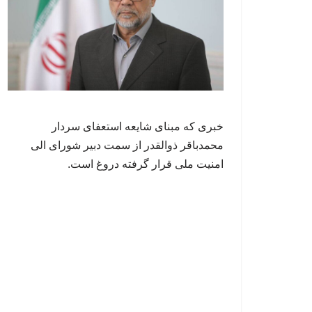
خبری که مبنای شایعه استعفای سردار
محمدباقر ذوالقدر از سمت دبیر شورای الی
امنیت ملی قرار گرفته دروغ است.