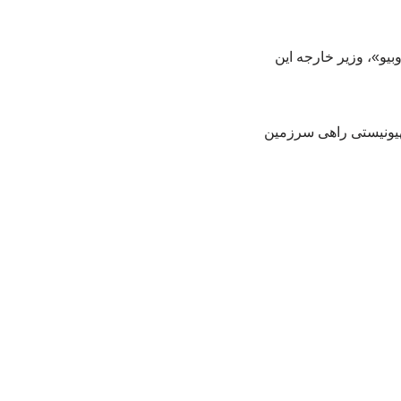
یو»، وزیر خارجه این
صهیونیستی راهی سرزمین