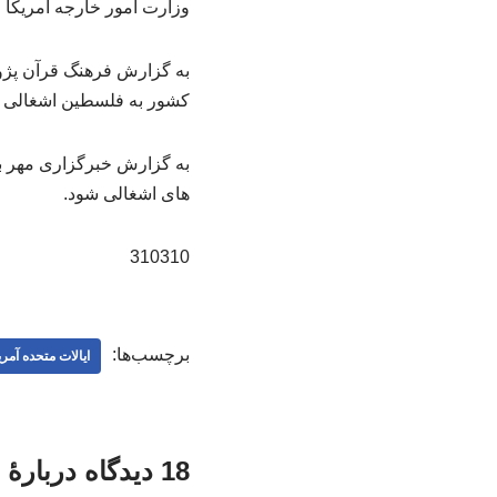
وزارت امور خارجه آمریکا 
به گزارش فرهنگ قرآن پژوه
کشور به فلسطین اشغالی 
به گزارش خبرگزاری مهر به 
های اشغالی شود.
310310
برچسب‌ها:
ایالات متحده آمری
18 دیدگاه دربارهٔ «لغو سفر روبیو به اراضی اشغالی»