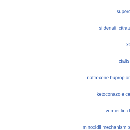
superd
sildenafil citr
x
ciali
naltrexone bupropio
ketoconazole ce
ivermectin c
minoxidil mechanism p