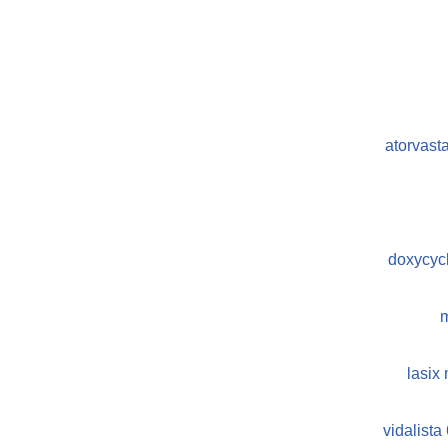
atorvast
doxycycl
m
lasix
vidalista