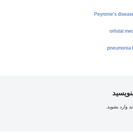
Peyronie’s disease
orlistat m
pneumonia ba
بنویسید
ید
وارد بشوید
.