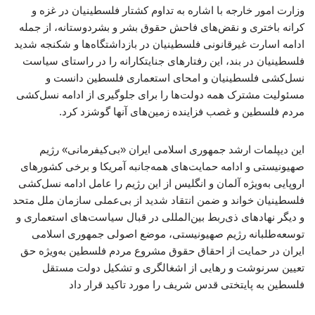
وزارت امور خارجه با اشاره به تداوم کشتار فلسطینیان در غزه و
کرانه باختری و نقض‌های فاحش حقوق بشر و بشردوستانه، از جمله
ادامه اسارت غیرقانونی فلسطینیان در بازداشتگاه‌ها و شکنجه شدید
فلسطینیان در بند، این رفتارهای جنایتکارانه را در راستای سیاست
نسل‌کشی فلسطینیان و امحای استعماری فلسطین دانست و
مسئولیت مشترک همه دولت‌ها را برای جلوگیری از ادامه نسل‌کشی
مردم فلسطین و غصب فزاینده زمین‌های آنها گوشزد کرد.
این دیپلمات ارشد جمهوری اسلامی ایران «بی‌کیفرمانی» رژیم
صهیونیستی و ادامه حمایت‌های همه‌جانبه آمریکا و برخی کشورهای
اروپایی به‌ویژه آلمان و انگلیس از این رژیم را عامل ادامه نسل‌کشی
فلسطینیان خواند و ضمن انتقاد شدید از بی‌عملی سازمان ملل متحد
و دیگر نهادهای ذی‌ربط بین‌المللی در قبال سیاست‌های استعماری و
توسعه‌طلبانه رژیم صهیونیستی، موضع اصولی جمهوری اسلامی
ایران در حمایت از احقاق حقوق مشروع مردم فلسطین به‌ویژه حق
تعیین سرنوشت و رهایی از اشغالگری و تشکیل دولت مستقل
فلسطین به پایتختی قدس شریف را مورد تاکید قرار داد