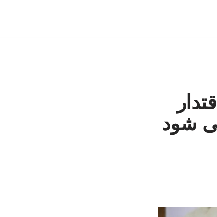
تدار
می شود