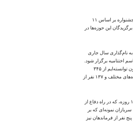
معاون اجرایی ارتش با اشاره به برنامه‌ریزی‌های انجام‌شده در ستاد کل نیروهای مسلح گفت: این جشنواره بر اساس ۱۱
ز برگزیدگان این حوزه‌ها در
ه نام‌گذاری سال جاری
سم اختتامیه برگزار شود.
فرآیندهای مختلف انتخاب و داوری توسط رده‌های قرارگاهی، نیروئی و سازمانی انجام شده و تاکنون توانسته‌ایم از ۳۴۵
خانواده شهید و ایثارگر در سطوح مختلف تقدیر کنیم. همچنین از ۱۶ هزار و ۴۴۶ سرباز نمونه در رده‌های مختلف و ۱۳۷ نفر از
امیر شیخ ادامه داد: در مراسم امروز نیز قرار است از هشت خانواده سرباز شهید سرافراز جنگ ۱۲ روزه، که در راه دفاع از
ربازان نمونه‌ای که بر
پنج نفر از فرماندهان نیز