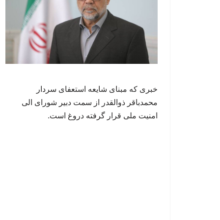
خبری که مبنای شایعه استعفای سردار
محمدباقر ذوالقدر از سمت دبیر شورای الی
امنیت ملی قرار گرفته دروغ است.