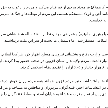
 کاظم(ع) فرمودند مردی از قم قیام می‌کند و مردم را دعوت به حق خو
نند آهن و فولاد مستحکم هستند، این مردم از توطئه‌ها و جنگ‌ها نمی‌ت
ن به خداست.
وی افزود: بنابراین در نهایت با رهبری امام(ره) و همر
ت اسلامی مستقر شد، اما دشمنان ما دست از سر این ملت برنداشتند.
 وزارت دفاع و پشتیبانی نیروهای مسلح اظهار کرد: هر کجا اسلام، ق
از داشت، مردم ولایتمدار استان قزوین در صحنه حضور پیدا کردند، ای
ئه‌ها و اغتشاشات نیز مردم قزوین همانند همه مردم ایران خوش درخشی
 در اغتشاشات اخیر، فتنه‌گران، مزدوران و منافقین به مساجد و مراکز
شمنان بدانند امروز نیروهای مسلح ما در اوج اقتدار هستند و با برخورد