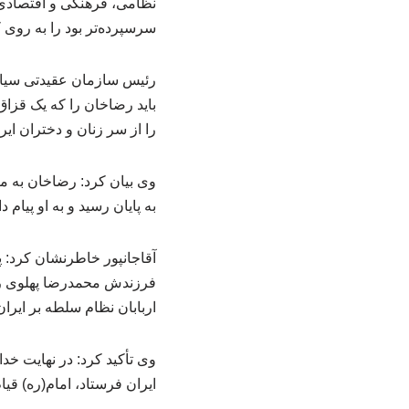
نظامی، فرهنگی و اقتصادی ا
سرسپرده‌تر بود را به روی ک
رئیس سازمان عقیدتی سیاسی
باید رضاخان را که یک قزاق 
را از سر زنان و دختران ای
وی بیان کرد: رضاخان به مر
به پایان رسید و به او پیام دادند که باید ظرف ۴۸ ساعت خاک ایران را 
آقاجانپور خاطرنشان کرد: پ
فرزندش محمدرضا پهلوی را 
اربابان نظام سلطه بر ایران
وی تأکید کرد: در نهایت 
ایران فرستاد، امام(ره) قی