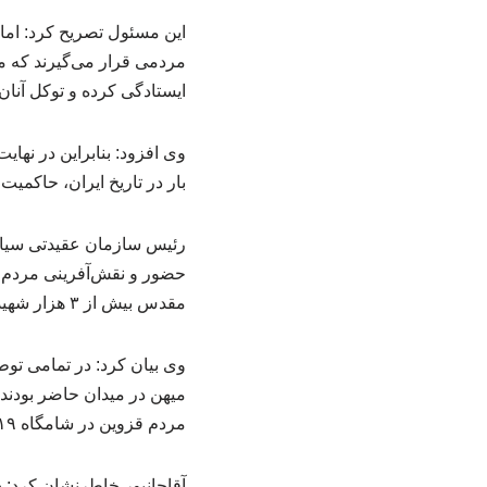
این مسئول تصریح کرد: امام
مردمی قرار می‌گیرند که ما
ایستادگی کرده و توکل آنا
بار در تاریخ ایران، حاکمی
رئیس سازمان عقیدتی سیاسی
حضور و نقش‌آفرینی مردم نی
مقدس بیش از ۳ هزار شهید، ۸ هزار جانباز و ۶۶۵ آزاده را تقدیم نظام اسلامی کردند.
وی بیان کرد: در تمامی توط
میهن در میدان حاضر بودند،
مردم قزوین در شامگاه ۱۹ دی پس از نماز مغرب و عشاء به خیابان آمدند و بساط فتنه‌گران را جمع کردند.
آقاجانپور خاطرنشان کرد: د