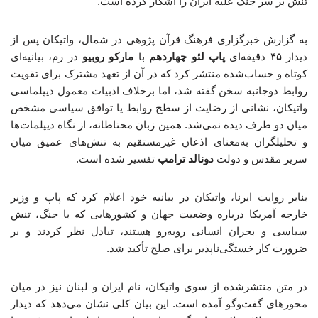
تنش بر سر جنگ علیه ایران را آشکار کرده است.
به گزارش خبرگزاری فرهنگ قرآن پژوهی در شمال، واتیکان پس از
دیدار ۴۵ دقیقه‌ای
پاپ لئو چهاردهم
با
مارکو روبیو
در رم، بیانیه‌ای
کوتاه و حساب‌شده منتشر کرد که در آن از تعهد مشترک برای تقویت
روابط دوجانبه سخن گفته شد، اما برخلاف ادبیات معمول دیپلماسی
واتیکان، نشانی از رضایت از سطح روابط یا توافق سیاسی مشخص
میان دو طرف دیده نمی‌شد. همین زبان محتاطانه، از نگاه دیپلمات‌ها
و تحلیلگران به‌معنای اذعان غیرمستقیم به تنش‌های عمیق میان
سریر مقدس و دولت
دونالد ترامپ
تفسیر شده است.
بنابر روایت ایرنا، واتیکان در بیانیه خود اعلام کرد که پاپ و وزیر
خارجه آمریکا درباره وضعیت جهان و کشورهایی که با جنگ، تنش
سیاسی و بحران انسانی روبه‌رو هستند، تبادل نظر کردند و بر
ضرورت کار خستگی‌ناپذیر برای صلح تأکید شد.
در متن منتشرشده از سوی واتیکان، نام ایران و لبنان نیز در میان
محورهای گفت‌وگو آمده است. این بیان کلی نشان می‌دهد که دیدار