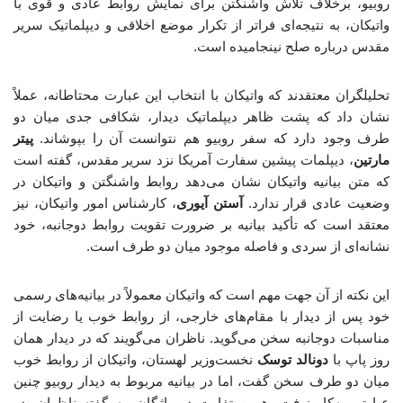
روبیو، برخلاف تلاش واشنگتن برای نمایش روابط عادی و قوی با
واتیکان، به نتیجه‌ای فراتر از تکرار موضع اخلاقی و دیپلماتیک سریر
مقدس درباره صلح نینجامیده است.
تحلیلگران معتقدند که واتیکان با انتخاب این عبارت محتاطانه، عملاً
نشان داد که پشت ظاهر دیپلماتیک دیدار، شکافی جدی میان دو
طرف وجود دارد که سفر روبیو هم نتوانست آن را بپوشاند.
پیتر
مارتین
، دیپلمات پیشین سفارت آمریکا نزد سریر مقدس، گفته است
که متن بیانیه واتیکان نشان می‌دهد روابط واشنگتن و واتیکان در
وضعیت عادی قرار ندارد.
آستن آیوری
، کارشناس امور واتیکان، نیز
معتقد است که تأکید بیانیه بر ضرورت تقویت روابط دوجانبه، خود
نشانه‌ای از سردی و فاصله موجود میان دو طرف است.
این نکته از آن جهت مهم است که واتیکان معمولاً در بیانیه‌های رسمی
خود پس از دیدار با مقام‌های خارجی، از روابط خوب یا رضایت از
مناسبات دوجانبه سخن می‌گوید. ناظران می‌گویند که در دیدار همان
روز پاپ با
دونالد توسک
نخست‌وزیر لهستان، واتیکان از روابط خوب
میان دو طرف سخن گفت، اما در بیانیه مربوط به دیدار روبیو چنین
عبارتی به‌کار نرفت. همین تفاوت در واژگان، به گفته ناظران، در