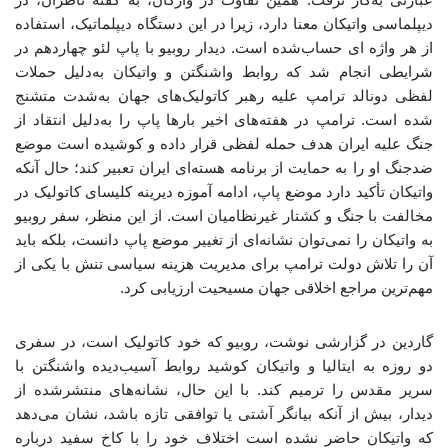
دیپلماسی واتیکان معنا دارد، زیرا در این دستگاه دیپلماتیک، استفاده
از هر واژه ای حساب‌شده است. دیدار روبیو با پاپ لئو چهاردهم در
شرایطی انجام شد که روابط واشنگتن و واتیکان به‌دلیل حملات
لفظی
دونالد ترامپ علیه رهبر کاتولیک‌های جهان به‌شدت متشنج
شده است. ترامپ در هفته‌های اخیر بارها پاپ را به‌دلیل انتقاد از
جنگ علیه ایران هدف حمله لفظی قرار داده و کوشیده است موضع
ضدجنگ او را به حمایت از برنامه هسته‌ای ایران تعبیر کند؛ حال آنکه
واتیکان تأکید دارد موضع پاپ، ادامه آموزه دیرینه کلیسای کاتولیک در
مخالفت با جنگ و کشتار غیرنظامیان است. از این منظر، سفر روبیو
به واتیکان را نمی‌توان نشانه‌ای از تغییر موضع پاپ دانست، بلکه باید
آن را تلاش دولت ترامپ برای مدیریت هزینه سیاسی تنش با یکی از
مهم‌ترین مراجع اخلاقی جهان مسیحیت ارزیابی کرد.
گاردین در گزارشی نوشت، روبیو که خود کاتولیک است، در سفری
دو روزه به ایتالیا و واتیکان کوشید روابط آسیب‌دیده واشنگتن با
سریر مقدس را ترمیم کند. با این حال، نشانه‌های منتشرشده از
دیدار، بیش از آنکه بیانگر آشتی یا توافقی تازه باشد، نشان می‌دهد
که واتیکان حاضر نشده است اختلاف خود را با کاخ سفید درباره