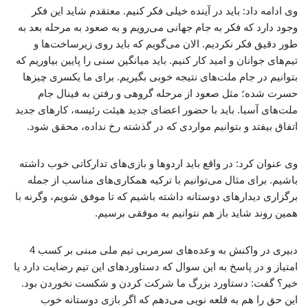
وی ادامه داد: باید در آینده خیلی فکر کنیم. معتقدم شاید این فکر
وجود دارد که فکر به جام جهانی می‌رویم و به صعود به مرحله بعد به
طور دقیق فکر نکردیم. الان می‌گویم که باید روی زیرساخت‌ها و
تیم‌های جوانان و امید کار کنیم. باید میانگین سنی را پایین بیاوریم که
بتوانیم در جام ملت‌های نتیجه خوبی بگیریم. برای ما یکسری چیزها
حسرت شده؛ مثل صعود از مرحله گروهی و رفتن به فینال جام
ملت‌های آسیا. باید با حضور اعضای جدید هیئت رئیسه، کارهای جدید
اتفاق بیفتد و بتوانیم مواردی که در گذشته رخ نداده، محقق شود.
وی عنوان کرد: در واقع باید اردوها و بازی‌های تدارکاتی خوب داشته
باشیم. برای مثال می‌توانیم با ترکیه همکاری‌های مناسب از جمله
برگزاری دیدارهای دوستانه داشته باشیم که تا موفق شویم، وگرنه با
همین روند شاید باز هم نتوانیم به موفقی برسیم.
دبیری در واکنش به وعده‌های سرمربی تیم ملی مبنی بر کسب 4
امتیاز و در پاسخ به این سوال که دستاوردهای این تیم رضایت دارد یا
خیر؟ گفت: دستاورد بزرگ ما شرکت کردن و شکست نخوردن بود.
این حق را هم به قلعه نویی می‌دهم که اگر بازی دوستانه خوب