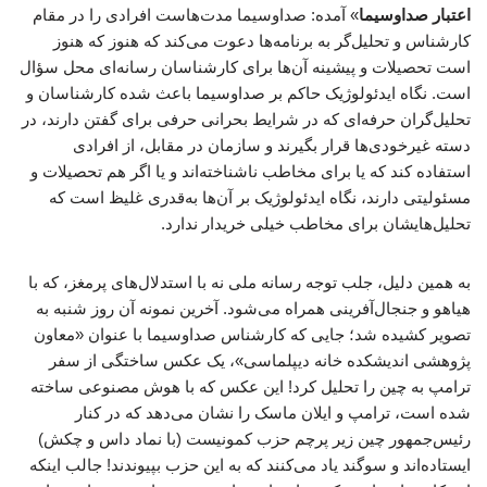
اعتبار صداوسیما
» آمده: صداوسیما مدت‌هاست افرادی را در مقام
کارشناس و تحلیل‌گر به برنامه‌ها دعوت می‌کند که هنوز که هنوز
است تحصیلات و پیشینه آن‌ها برای کارشناسان رسانه‌ای محل سؤال
است. نگاه ایدئولوژیک حاکم بر صداوسیما باعث شده کارشناسان و
تحلیل‌گران حرفه‌ای که در شرایط بحرانی حرفی برای گفتن دارند، در
دسته غیرخودی‌ها قرار بگیرند و سازمان در مقابل، از افرادی
استفاده کند که یا برای مخاطب ناشناخته‌اند و یا اگر هم تحصیلات و
مسئولیتی دارند، نگاه ایدئولوژیک بر آن‌ها به‌قدری غلیظ است که
تحلیل‌هایشان برای مخاطب خیلی خریدار ندارد.
به همین دلیل، جلب توجه رسانه ملی نه با استدلال‌های پرمغز، که با
هیاهو و جنجال‌آفرینی همراه می‌شود. آخرین نمونه آن روز شنبه به
تصویر کشیده شد؛ جایی که کارشناس صداوسیما با عنوان «معاون
پژوهشی اندیشکده خانه دیپلماسی»، یک عکس ساختگی از سفر
ترامپ به چین را تحلیل کرد! این عکس که با هوش مصنوعی ساخته
شده است، ترامپ و ایلان ماسک را نشان می‌دهد که در کنار
رئیس‌جمهور چین زیر پرچم حزب کمونیست (با نماد داس و چکش)
ایستاده‌اند و سوگند یاد می‌کنند که به این حزب بپیوندند! جالب اینکه