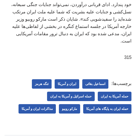
خود پندارد. ادای قربانی درآوردن، نمی‌تواند جنایات جنگی سبعانه،
نسل‌کشی و جنایات علیه بشریت که شما علیه ملت ایران مرتکب
شده‌اید را سفیدشویی کند». شایان ذکر است مارکو روبیو وزیر
خارجه آمریکا در جلسه استماع کنگره در بخشی از لفاظی‌ها علیه
ایران، مدعی شده بود که ایران به دنبال ترور مقامات آمریکایی
است.
315
برچسب‌ها:
اسماعیل بقائی
ایران و آمریکا
تنگه هرمز
حمله آمریکا به ایران
حمله اسرائیل و آمریکا به ایران
حمله ایران به پایگاه های آمریکا
مارکو روبیو
مذاکرات ایران و آمریکا