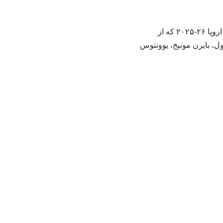
به گزارش خبرگزاری فرهنگ قرآن پژوهی در شمال؛ در آخرین بازی‌های هفته هفتم لیگ قهرمانان اروپا ۲۶-۲۰۲۵ که از
رپول، بایرن مونیخ، یوونتوس