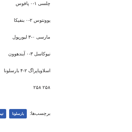
چلسی ۱-۰ پافوس
یوونتوس ۲-۰ بنفیکا
مارسی ۰-۳ لیورپول
نیوکاسل ۳-۰ آیندهوون
اسلاویاپراگ ۲-۴ بارسلونا
۲۵۸ ۲۵۸
برچسب‌ها:
بارسلونا
تیم