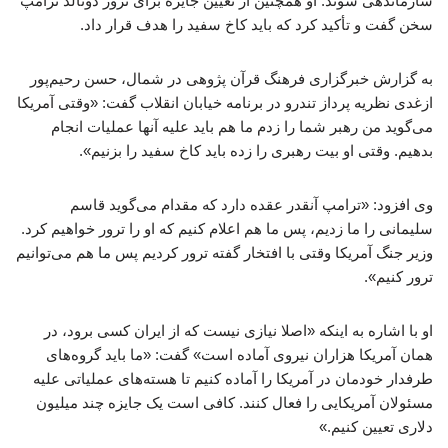
سازماندهی شوند. او همچنین از تعیین جایزه برای ترور دونالد ترامپ
سخن گفت و تأکید کرد که باید کاخ سفید را هدف قرار داد.
به گزارش خبرگزاری فرهنگ قرآن پژوهی در شمال، حسن رحیم‌پور
ازغدی نظریه پرداز تندرو در برنامه خیابان انقلاب گفت: «وقتی آمریکا
می‌گوید من رهبر شما را زدم ما هم باید علیه آنها عملیات انجام
بدهیم. وقتی او بیت رهبری را زده باید کاخ سفید را بزنیم».
وی افزود: «ترامپ آنقدر عقده دارد که مقدام می‌گوید قاسم
سلیمانی را ما زدیم، پس ما هم اعلام کنیم که او را ترور خواهیم کرد.
وزیر جنگ آمریکا وقتی با افتخار گفته ترور کردیم پس ما هم می‌توانیم
ترور کنیم».
او با اشاره به اینکه «اصلا نیازی نیست که از ایران کسی برود، در
همان آمریکا هزاران نیروی آماده است» گفت: «ما باید گروه‌های
طرفدار خودمان در آمریکا را آماده کنیم تا هسته‌های عملیاتی علیه
مسئولان آمریکایی را فعال کنند. کافی است یک جایزه چند میلیون
دلاری تعیین کنیم.»