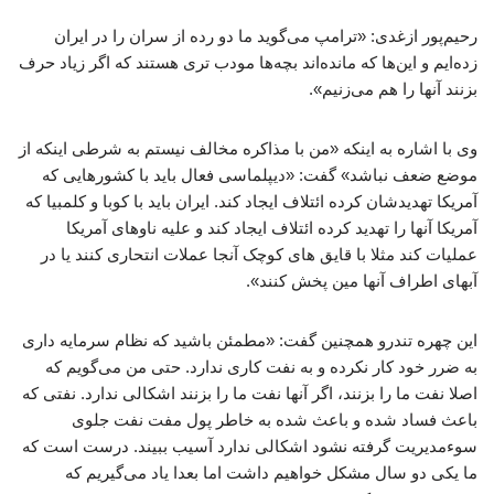
رحیم‌پور ازغدی: «ترامپ می‌گوید ما دو رده از سران را در ایران
زده‌ایم و این‌ها که مانده‌اند بچه‌ها مودب تری هستند که اگر زیاد حرف
بزنند آنها را هم می‌زنیم».
وی با اشاره به اینکه «من با مذاکره مخالف نیستم به شرطی اینکه از
موضع ضعف نباشد» گفت: «دیپلماسی فعال باید با کشورهایی که
آمریکا تهدیدشان کرده ائتلاف ایجاد کند. ایران باید با کوبا و کلمبیا که
آمریکا آنها را تهدید کرده ائتلاف ایجاد کند و علیه ناوهای آمریکا
عملیات کند مثلا با قایق های کوچک آنجا عملات انتحاری کنند یا در
آبهای اطراف آنها مین پخش کنند».
این چهره تندرو همچنین گفت: «مطمئن باشید که نظام سرمایه داری
به ضرر خود کار نکرده و به نفت کاری ندارد. حتی من می‌گویم که
اصلا نفت ما را بزنند، اگر آنها نفت ما را بزنند اشکالی ندارد. نفتی که
باعث فساد شده و باعث شده به خاطر پول مفت نفت جلوی
سوءمدیریت گرفته نشود اشکالی ندارد آسیب ببیند. درست است که
ما یکی دو سال مشکل خواهیم داشت اما بعدا یاد می‌گیریم که