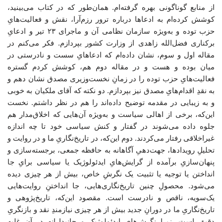
از منابع گوناگونی بهره گرفته‌ام. همان‌طور که در کتاب می‌بینید،
کوشش کرده‌ام به ادعاها درباره ترور رزم‌آرا، نقش و فعالیت‌هایِ
حزب توده و به‌ویژه سازمان نظامی آن و ماجرای ۲۳ تیر و ادعایِ
برکناری فضل‌الله زاهدی از وزارت کشور بپردازم. فکر می‌کنم در
مقاله اول و سوم، نشان داده‌ام که ادعاهایِ سست و نادرستی در
میان بوده و هست و در مقاله دوم هم، کوشش کردم گستره
فعالیت‌هایِ حزب توده را در زمانِ نخست‌وزیری مصدق نشان دهم و
به نقدِ اقدام‌هایِ مصدق نیز بپردازم. دو نکته که آقای ملکیان به‌ خوبی
و به زیبایی در مقدمه توضیح داده‌اند را هم در نظر داشتم. نخست
این‌که، برخی از اهالی سیاست و به‌ویژه آن‌هایی که اخلاق‌مدار هم
جلوه داده می‌شوند در گفتار و کنش سیاسی خود تا چه اندازه
غیراخلاقی رفتار می‌کردند. دوم این‌که، در تاریخ‌نگاریِ ما و در روایت و
تحلیلِ رویدادها، جهت‌دهیِ آگاهانه به حافظه جمعی، برجسته‌سازی و
پنهان‌سازیِ برآمده از گرایش‌هایِ ایدئولوژیک یا سیاسی برایِ جا
انداختن یا توجیه یا تثبیت یک نگرشِ خاص، بیش از هر چیزی دیده
می‌شود. محصولِ چنین تاریخ‌نگاری‌هایی، جا انداختنِ روایت‌هایی
یک‌سویه، ناقص و نادرست است. مقصود این‌که، تاریخ‌پژوهی و
تاریخ‌نگاریِ ما در دورانِ جدید بیش از هر چیزی نیازمندِ نقد و بازنگریِ
دقیق است، زیرا نگرش‌هایِ ایدئولوژیک و جانبدارانه در آن غلبه