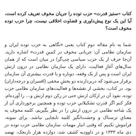
کتاب «ستیز قدرت» حزب توده را جریان مخوف تعریف کرده است،
آیا این یک نوع پیش‌داوری و قضاوت اخلاقی نیست، چرا حزب توده
مخوف است؟
شما به نامِ مقاله دومِ کتاب یعنی «نگاهی به حزب توده ایران و
سازمان نظامی آن: جریانی مخوف در کمینِ قدرت» اشاره دارید.
آن‌جا حرف از یک حزب سیاسی چپ‌گرا در میان است که از همان
سال‌هایِ آغازِ فعالیت، دارای یک سازمان نظامی در درون ارتش
ایران است و پس از یک وقفه، دوباره و با قدرت بیشتری آن سازمان
برقرار می‌شود که دربردارنده دو بخشِ مخفی (افسران و درجه‌داران)
بود. در کتاب، بخشی از نقشه‌ها و فعالیت‌های سازمان نظامی حزب
توده، نفوذ آن در ارکان ارتش حتی در رکن دوم ارتش و… را آورده‌ام.
فکر کنم اگر قدرتِ تشکیلاتیِ حزب توده و همچنین برخورداری آن از
یک شاخه نظامی در درون ارتش را در نظر بگیریم، کلمه مخوف به
معنایِ ترسناک و وحشت‌انگیز کلمه نابجایی نباشد. برای نمونه،
فراموش نکنیم که وقتی انبار مهمات سازمان نظامی حزب توده در
دی ماه ۱۳۳۳ و در داوودیه کشف شد، دوازده هزار نارنجک، نهصد