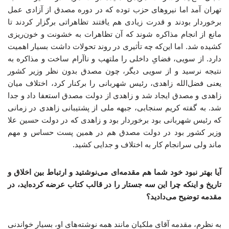
تهران آمد اما نیروهای حزب توده که در دوره مصدق از آزادی عمل
برخوردار بودند و قدرت زیادی هم یافتند تظاهراتی برگزار کردند تا
مانع از انجام مذاکره شوند که آن تظاهرات به خشونت و خون‌ریزی
کشیده شد. اما این‌که چه تأثیری در روند تحولات داشت بسیار اهمیت
دارد. از ‌سویی، فضایِ داخلی را ملتهب و ناآرام ساخت و مذاکره به
نتیجه نرسید و از سویی دیگر، چون مصدق بدون نظر وزیر کشور
یعنی فضل‌الله زاهدی، رئیس شهربانی را برکنار کرد، اختلاف میان
زاهدی و مصدق ایجاد شد و زاهدی از دولت مصدق استعفا داد و جدا
شد. به گفته کریم سنجابی، جبهه ملی از پشتیبانی زاهدی در زمانی
که رئیس شهربانی بود برخوردار بود و زاهدی که در دولت‌ حسین علا
وزیر کشور بود در دولت مصدق هم در همین پست حساس و مهم
ماند ولی سرانجام کار به اختلاف و جدایی کشید.
آیا بهتر نبود خود شما هم مقدمه‌ای می‌نوشتید و ارتباط بین اخلاق و
تاریخ و اینکه چرا این سه جستار را در قالب کتاب عرضه کرده‌اید، در
مقدمه توضیح می‌دادید؟
به نظرم، مقدمه آقای ملکیان مانند همه نوشته‌های او، بسیار خواندنی