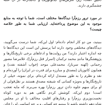
چشمگیری دارند.
در مورد ترور رزم‌آرا دیدگاه‌ها مختلف است، شما با توجه به منابع
موجود به این موضوع پرداخته‌اید. ارزیابی شما به طور خلاصه
چیست؟
ببینید، من دو کار انجام داده‌ام: اول این‌که، شما درست می‌گویید،
دیدگاه‌های مختلفی وجود دارند اما پرسش این است این دیدگاه‌ها تا
چه اندازه اعتبار دارند؟ من روایت‌ها و ادعاهای برخی تاریخ‌نگارها و
پژوهشگرها مانندِ محمد ترکمان (اسرار قتل رزم‌آرا)، غلامرضا مصور
رحمانی (کهنه سرباز)، محمدعلی موحد (خواب آشفته نفت) و
همایون کاتوزیان (مصدق و مبارزه برای قدرت در ایران) را آورده‌ام و
نقد و نظرم را به طور مستدل ارائه کرده‌ام. برای نمونه، خیلی از
تاریخ‌نگارها و به‌ویژه کسانی که شیفته مصدق هستند بر نقل‌قولی از
او برای مبهم جلوه ‌دادنِ ترور رزم‌آرا بهره می‌برند که مایه تعجب
است! دوم این‌که، کوشش کردم نگاهی هم به دوره کوتاه
نخست‌وزیریِ رزم‌آرا و رفتارهایِ اقلیتِ مخالف با او در مجلس
شانزدهم داشته باشم تا ببینیم چه کسانی و بر چه اساسی او را خائن