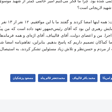
ی شده بود. چرا ما فکر می‌کنیم امیر حاتمی کمتر از شهید موسو
 شهید لاریجانی است؟
معاون رئیس جمهوری 
مایش رهبری این بود که آقای رئیس‌جمهور تعهد داده است که من پیگ
جرا. من و اعضای دولت، آقای قالیباف، آقای اژه‌ای و همه فرمانده
کماکان تصمیم داریم که پاسخ بدهیم. بنابراین، تفاهم‌نامه امضا 
نکه از مردم و حسن‌نظر و تلاش زیاد مسئولین تشکر کردند، به استیصال
و امریکا
محمد باقر قالیباف
محمدجعفر قائم پناه
مسعود پزشکیان