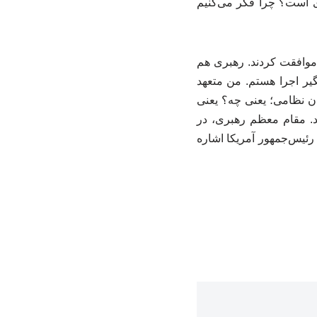
ی است؟ چرا فکر می‌کنیم
گفت: همه اینها امضا کردند و گفتند ما با این موافقیم. ۱۲ نفر از ۱۳ نفر موافقت کردند. رهبری هم
یر اجرا هستم. من متعهد
ان نظامی؛ یعنی چه؟ یعنی
شد. مقام معظم رهبری، در
 رئیس‌جمهور آمریکا اشاره