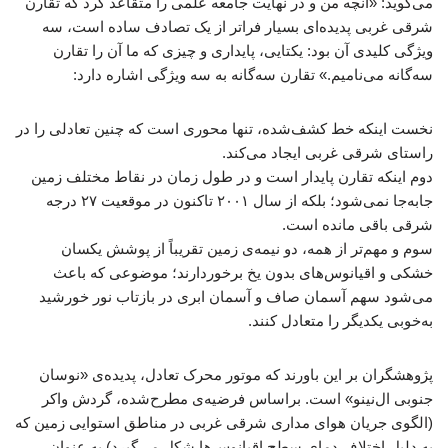
می‌گوید: «آنچه من و در نهایت جامعه علمی را متقاعد کرد که تقارن
شرقی غربی پدیده‌ای بسیار فراتر از یک تصادف ساده است، سه
ویژگی کلیدی آن بود: یکتایی، پایداری و چیزی که ما آن را تقارن
سه‌گانه می‌نامیم.» تقارن سه‌گانه به سه ویژگی اشاره دارد:
نخست اینکه خط کشف‌شده، تنها محوری است که چنین تعادلی را در
راستای شرقی غربی ایجاد می‌کند.
دوم اینکه تقارن پایدار است و در طول زمان در نقاط مختلف زمین
جابه‌جا نمی‌شود؛ بلکه از سال ۲۰۰۱ تاکنون در موقعیت ۲۷ درجه
شرقی باقی مانده است.
سوم و مهم‌تر از همه، دو نیمه‌ی زمین تقریباً از پوشش یکسان
خشکی و اقیانوس‌های بدون یخ برخوردارند؛ موضوعی که باعث
می‌شود سهم آسمان صاف و آسمان ابری در بازتاب نور خورشید
به‌خوبی یکدیگر را متعادل کنند.
پژوهشگران بر این باورند که موتور محرک تعادل، پدیده‌ی «نوسان
جنوبی ال‌نینو» است. براساس فرضیه‌ی مطرح‌شده، گردش واکر
(الگوی جریان هوای مداری شرقی غربی در مناطق استوایی زمین که
به دلیل اختلاف دمای سطح اقیانوس‌ها شکل می‌گیرد) به عنوان